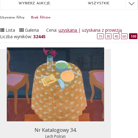
WYBIERZ AUKCJE:
WSZYSTKIE
Używane filtry:
Brak filtrów
Lista
Galeria
Cena:
uzyskana
|
uzyskana z prowizją
Liczba wyników:
32445
15
30
45
60
100
Nr Katalogowy 34.
Lech Polcyn