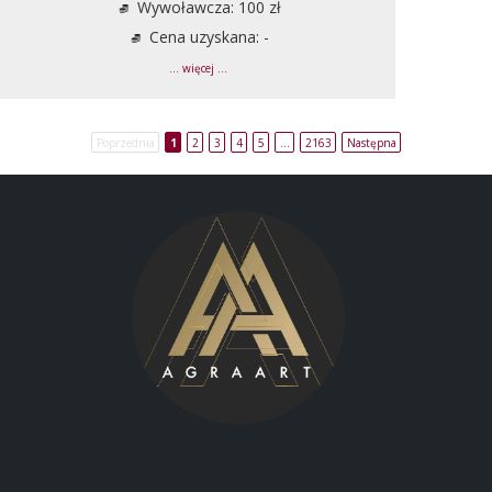
Wywoławcza: 100 zł
Cena uzyskana: -
... więcej ...
Poprzednia
1
2
3
4
5
…
2163
Następna