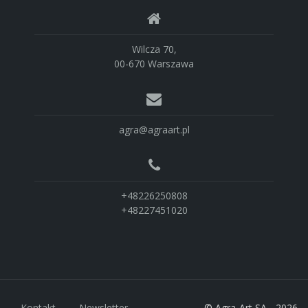
Wilcza 70,
00-670 Warszawa
agra@agraart.pl
+48226250808
+48227451020
Kontakt
Newsletter
© Agra-Art SA - 2026