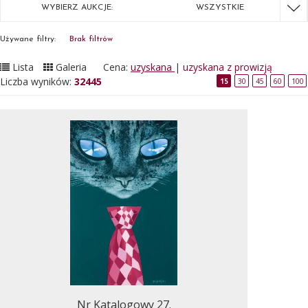
WYBIERZ AUKCJE:
WSZYSTKIE
Używane filtry:
Brak filtrów
Lista
Galeria
Cena:
uzyskana
|
uzyskana z prowizją
Liczba wyników:
32445
15
30
45
60
100
Nr Katalogowy 27.