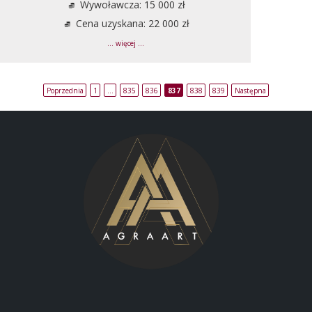
Wywoławcza: 15 000 zł
Cena uzyskana: 22 000 zł
... więcej ...
Poprzednia
1
…
835
836
837
838
839
Następna