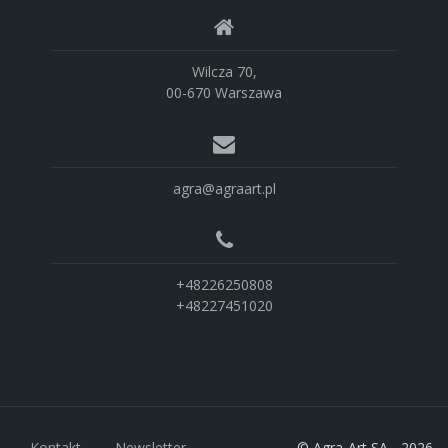
Wilcza 70,
00-670 Warszawa
agra@agraart.pl
+48226250808
+48227451020
Kontakt
Newsletter
© Agra-Art SA - 2026