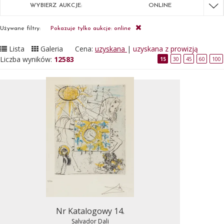
WYBIERZ AUKCJE:
ONLINE
Używane filtry:
Pokazuje tylko aukcje: online
Lista
Galeria
Cena:
uzyskana
|
uzyskana z prowizją
Liczba wyników:
12583
15
30
45
60
100
Nr Katalogowy 14.
Salvador Dali