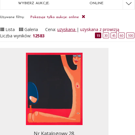
WYBIERZ AUKCJE:
ONLINE
Używane filtry:
Pokazuje tylko aukcje: online
Lista
Galeria
Cena:
uzyskana
|
uzyskana z prowizją
Liczba wyników:
12583
15
30
45
60
100
Nr Katalogowy 28.