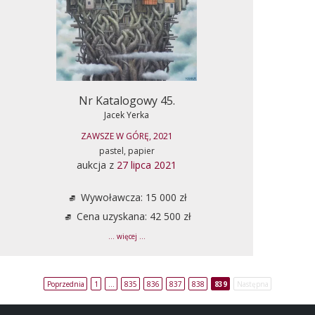
Nr Katalogowy 45.
Jacek Yerka
ZAWSZE W GÓRĘ, 2021
pastel, papier
aukcja z
27 lipca 2021
Wywoławcza: 15 000 zł
Cena uzyskana: 42 500 zł
... więcej ...
Poprzednia
1
…
835
836
837
838
839
Następna