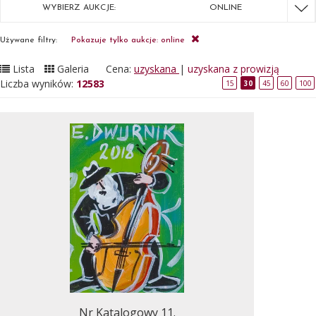
WYBIERZ AUKCJE:
ONLINE
Używane filtry:
Pokazuje tylko aukcje: online
Lista
Galeria
Cena:
uzyskana
|
uzyskana z prowizją
Liczba wyników:
12583
15
30
45
60
100
Nr Katalogowy 11.