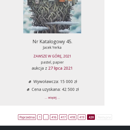
Nr Katalogowy 45.
Jacek Yerka
ZAWSZE W GÓRĘ, 2021
pastel, papier
aukcja z
27 lipca 2021
Wywoławcza: 15 000 zł
Cena uzyskana: 42 500 zł
... więcej ...
Poprzednia
1
…
416
417
418
419
420
Następna