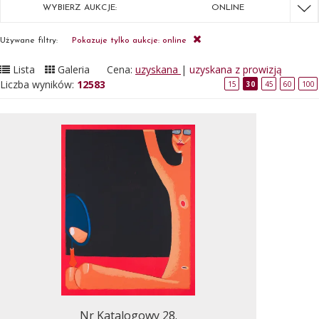
WYBIERZ AUKCJE:
ONLINE
Używane filtry:
Pokazuje tylko aukcje: online
Lista
Galeria
Cena:
uzyskana
|
uzyskana z prowizją
Liczba wyników:
12583
15
30
45
60
100
Nr Katalogowy 28.