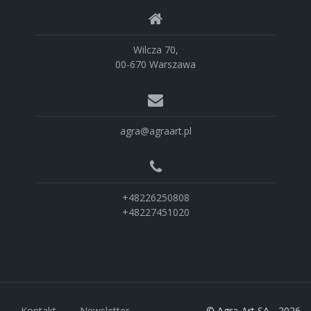
Wilcza 70,
00-670 Warszawa
agra@agraart.pl
+48226250808
+48227451020
Kontakt
Newsletter
© Agra-Art SA - 2026