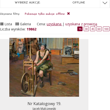
WYBIERZ AUKCJE:
OFFLINE
Używane filtry:
Pokazuje tylko aukcje: offline
Lista
Galeria
Cena:
uzyskana
|
uzyskana z prowizją
Liczba wyników:
19862
15
30
45
60
100
Nr Katalogowy 19.
Jacek Malczewski