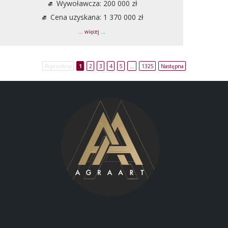
Wywoławcza: 200 000 zł
Cena uzyskana: 1 370 000 zł
... więcej ...
Poprzednia
1
2
3
4
5
…
1325
Następna