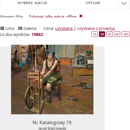
WYBIERZ AUKCJE:
OFFLINE
Używane filtry:
Pokazuje tylko aukcje: offline
Lista
Galeria
Cena:
uzyskana
|
uzyskana z prowizją
Liczba wyników:
19862
15
30
45
60
100
Nr Katalogowy 19.
Jacek Malczewski