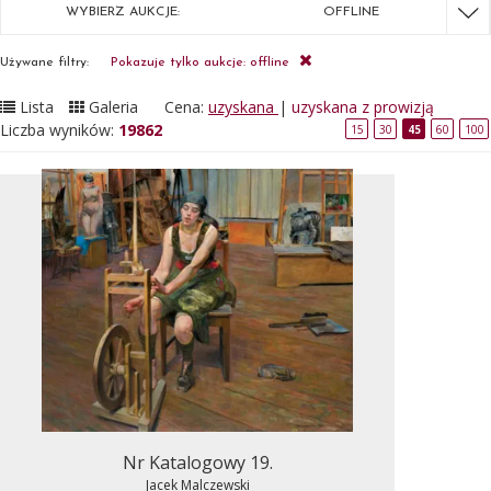
WYBIERZ AUKCJE:
OFFLINE
Używane filtry:
Pokazuje tylko aukcje: offline
Lista
Galeria
Cena:
uzyskana
|
uzyskana z prowizją
Liczba wyników:
19862
15
30
45
60
100
Nr Katalogowy 19.
Jacek Malczewski