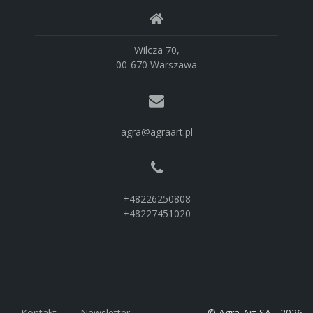
Wilcza 70,
00-670 Warszawa
agra@agraart.pl
+48226250808
+48227451020
Kontakt
Newsletter
© Agra-Art SA - 2026