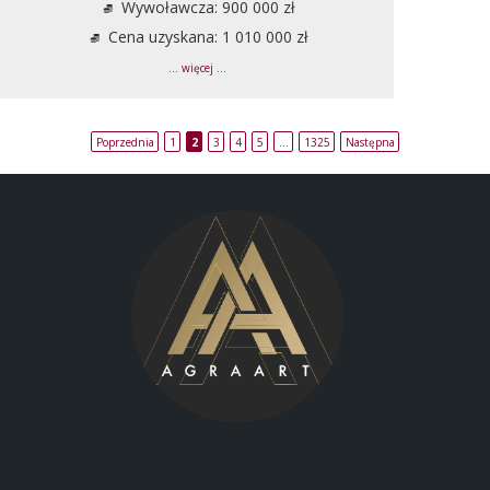
Wywoławcza: 900 000 zł
Cena uzyskana: 1 010 000 zł
... więcej ...
Poprzednia
1
2
3
4
5
…
1325
Następna