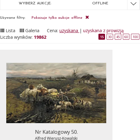
WYBIERZ AUKCJE:
OFFLINE
Używane filtry:
Pokazuje tylko aukcje: offline
Lista
Galeria
Cena:
uzyskana
|
uzyskana z prowizją
Liczba wyników:
19862
15
30
45
60
100
Nr Katalogowy 50.
Alfred Wierusz-Kowalski