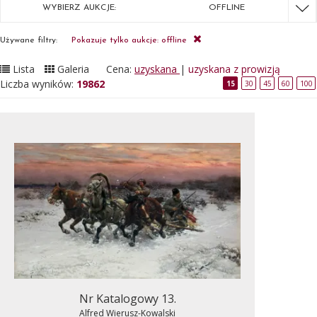
WYBIERZ AUKCJE:
OFFLINE
Używane filtry:
Pokazuje tylko aukcje: offline
Lista
Galeria
Cena:
uzyskana
|
uzyskana z prowizją
Liczba wyników:
19862
15
30
45
60
100
Nr Katalogowy 13.
Alfred Wierusz-Kowalski