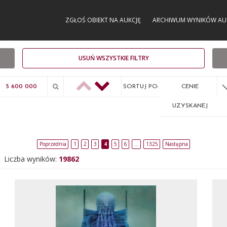
ZGŁOŚ OBIEKT NA AUKCJĘ
ARCHIWUM WYNIKÓW AU
USUŃ WSZYSTKIE FILTRY
SORTUJ PO:
CENIE
UZYSKANEJ
Poprzednia
1
2
3
4
5
6
…
1325
Następna
Liczba wyników:
19862