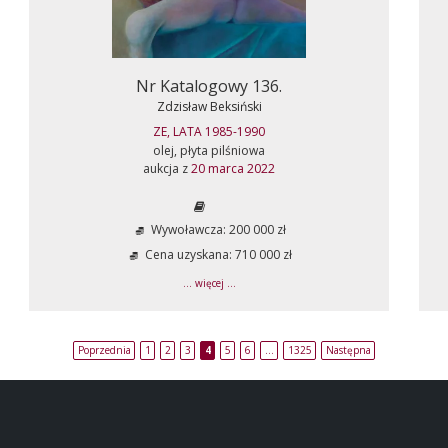
Nr Katalogowy 136.
Zdzisław Beksiński
ZE, LATA 1985-1990
olej, płyta pilśniowa
aukcja z
20 marca 2022
Wywoławcza: 200 000 zł
Cena uzyskana: 710 000 zł
... więcej ...
Poprzednia
1
2
3
4
5
6
…
1325
Następna