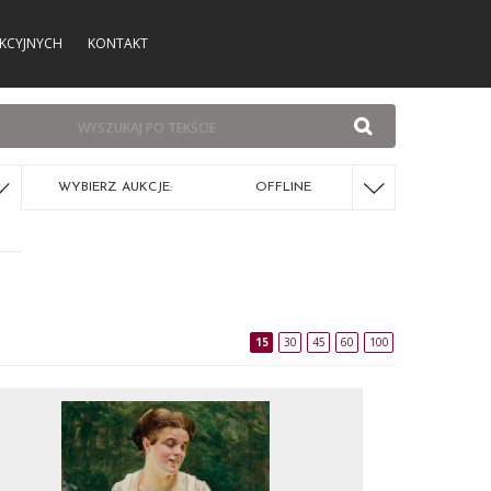
KCYJNYCH
KONTAKT
WYBIERZ AUKCJE:
OFFLINE
15
30
45
60
100