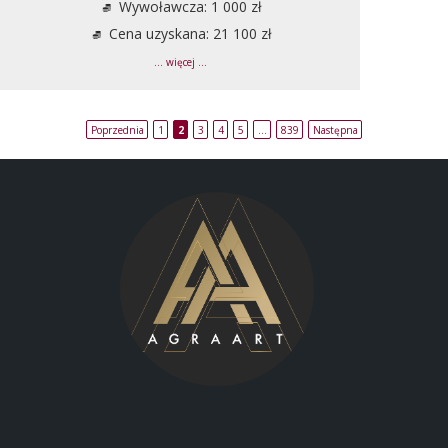
Wywoławcza: 1 000 zł
Cena uzyskana: 21 100 zł
... więcej ...
Poprzednia
1
2
3
4
5
…
839
Następna