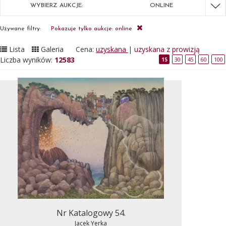
WYBIERZ AUKCJE:
ONLINE
Używane filtry:
Pokazuje tylko aukcje: online
Lista
Galeria
Cena:
uzyskana
|
uzyskana z prowizją
Liczba wyników:
12583
15
30
45
60
100
Nr Katalogowy 54.
Jacek Yerka