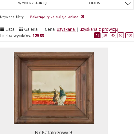
WYBIERZ AUKCJE:
ONLINE
Używane filtry:
Pokazuje tylko aukcje: online
Lista
Galeria
Cena:
uzyskana
|
uzyskana z prowizją
Liczba wyników:
12583
15
30
45
60
100
Nr Katalogowy 9.