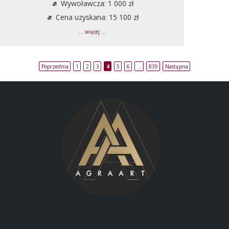
Wywoławcza: 1 000 zł
Cena uzyskana: 15 100 zł
... więcej ...
Poprzednia
1
2
3
4
5
6
…
839
Następna