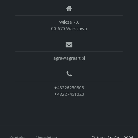
Wilcza 70,
00-670 Warszawa
agra@agraart.pl
+48226250808
+48227451020
Kontakt
Newsletter
© Agra-Art SA - 2026