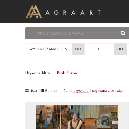
WYBIERZ ZAKRES CEN:
OD
DO
Używane filtry:
Brak filtrów
Lista
Galeria
Cena:
uzyskana
|
uzyskana z prowizją