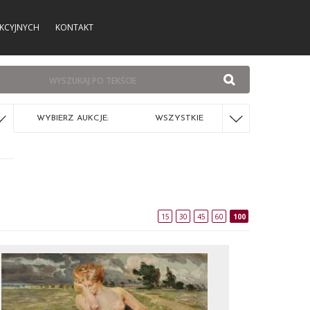
KCYJNYCH
KONTAKT
WYBIERZ AUKCJE:
WSZYSTKIE
15
30
45
60
100