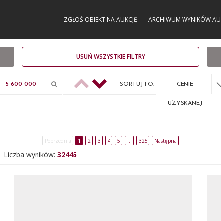
ZGŁOŚ OBIEKT NA AUKCJĘ
ARCHIWUM WYNIKÓW AU
USUŃ WSZYSTKIE FILTRY
SORTUJ PO:
CENIE
UZYSKANEJ
Poprzednia
1
2
3
4
5
…
325
Następna
Liczba wyników:
32445