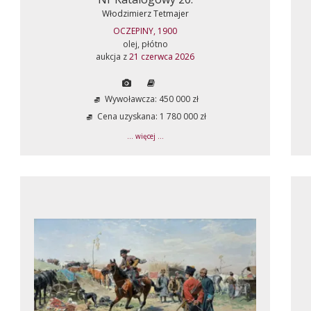
Włodzimierz Tetmajer
OCZEPINY, 1900
olej, płótno
aukcja z
21 czerwca 2026
Wywoławcza: 450 000 zł
Cena uzyskana: 1 780 000 zł
... więcej ...