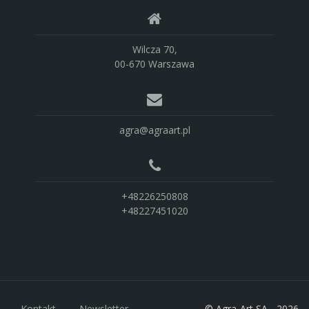
Wilcza 70,
00-670 Warszawa
agra@agraart.pl
+48226250808
+48227451020
Kontakt
Newsletter
© Agra-Art SA - 2026