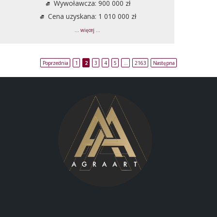
Wywoławcza: 900 000 zł
Cena uzyskana: 1 010 000 zł
... więcej ...
Poprzednia
1
2
3
4
5
…
2163
Następna