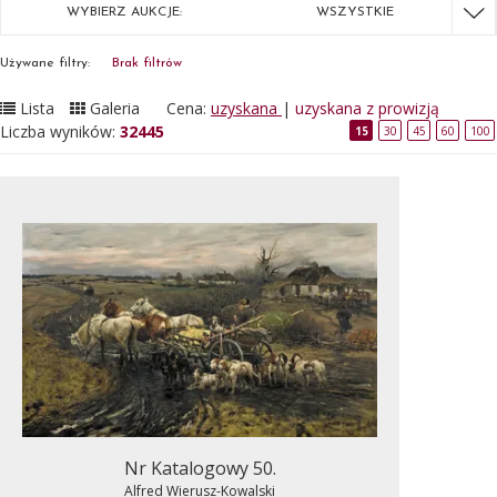
WYBIERZ AUKCJE:
WSZYSTKIE
Używane filtry:
Brak filtrów
Lista
Galeria
Cena:
uzyskana
|
uzyskana z prowizją
Liczba wyników:
32445
15
30
45
60
100
Nr Katalogowy 50.
Alfred Wierusz-Kowalski