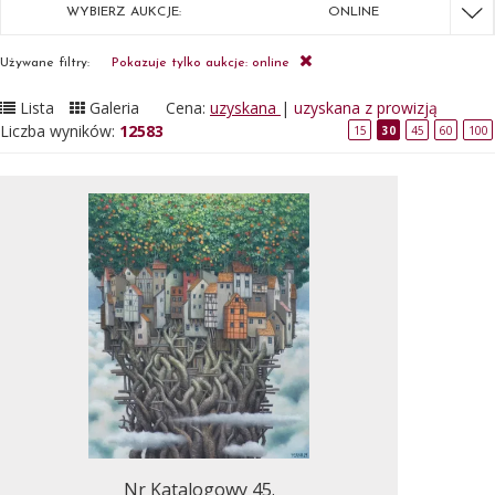
WYBIERZ AUKCJE:
ONLINE
Używane filtry:
Pokazuje tylko aukcje: online
Lista
Galeria
Cena:
uzyskana
|
uzyskana z prowizją
Liczba wyników:
12583
15
30
45
60
100
Nr Katalogowy 45.