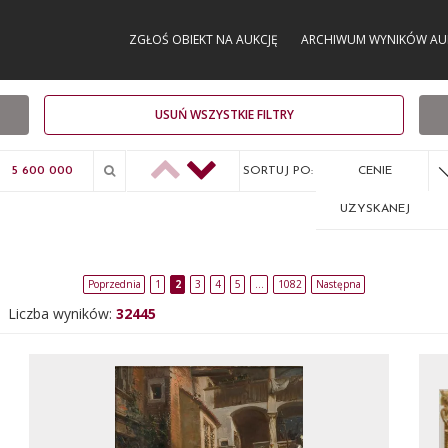
ZGŁOŚ OBIEKT NA AUKCJĘ
ARCHIWUM WYNIKÓW AU
USUŃ WSZYSTKIE FILTRY
SORTUJ PO:
CENIE
UZYSKANEJ
Poprzednia
1
2
3
4
5
…
1082
Następna
Liczba wyników:
32445