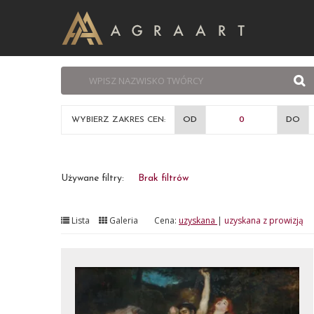
WYBIERZ ZAKRES CEN:
OD
DO
Używane filtry:
Brak filtrów
Lista
Galeria
Cena:
uzyskana
|
uzyskana z prowizją