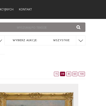
KCYJNYCH
KONTAKT
WYBIERZ AUKCJE:
WSZYSTKIE
15
30
45
60
100