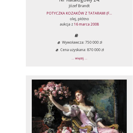
Józef Brandt
POTYCZKA KOZAKÓW Z TATARAMI (F...
olej, płótno
aukcja z
16 marca 2008
Wywoławcza: 750 000 zł
Cena uzyskana: 870 000 zł
... więcej ...