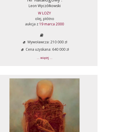
Leon Wyczółkowski
W LOŻY
olej, płótno
aukcja z
19 marca 2000
Wywoławcza: 210 000 zł
Cena uzyskana: 640 000 zł
... więcej ...