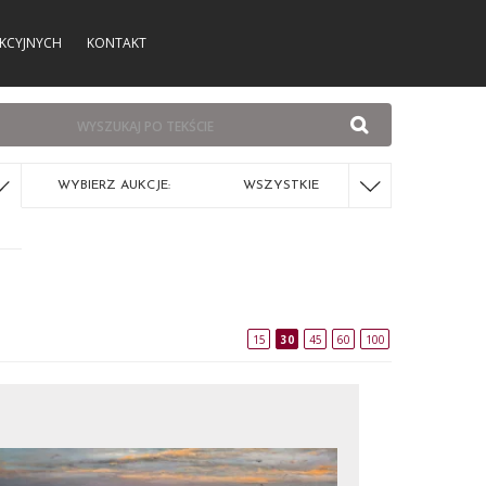
KCYJNYCH
KONTAKT
WYBIERZ AUKCJE:
WSZYSTKIE
15
30
45
60
100