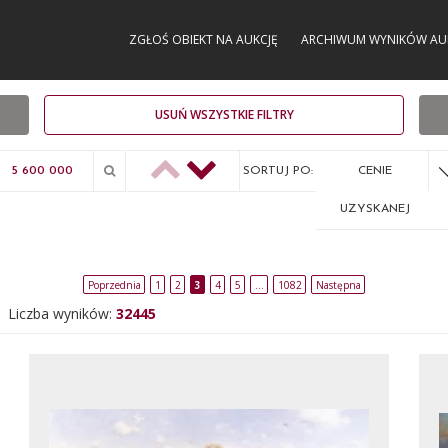
ZGŁOŚ OBIEKT NA AUKCJĘ
ARCHIWUM WYNIKÓW AU
USUŃ WSZYSTKIE FILTRY
SORTUJ PO:
CENIE
UZYSKANEJ
Poprzednia
1
2
3
4
5
…
1082
Następna
Liczba wyników:
32445