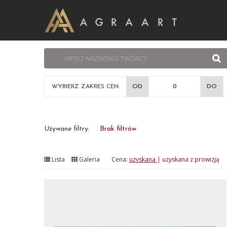
WYBIERZ ZAKRES CEN:
OD
DO
Używane filtry:
Brak filtrów
Lista
Galeria
Cena:
uzyskana
|
uzyskana z prowizją