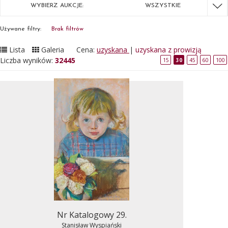
WYBIERZ AUKCJE:
WSZYSTKIE
Używane filtry:
Brak filtrów
Lista
Galeria
Cena:
uzyskana
|
uzyskana z prowizją
Liczba wyników:
32445
15
30
45
60
100
Nr Katalogowy 29.
Stanisław Wyspiański