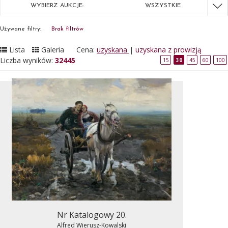
WYBIERZ AUKCJE:
WSZYSTKIE
Używane filtry:
Brak filtrów
Lista
Galeria
Cena:
uzyskana
|
uzyskana z prowizją
Liczba wyników:
32445
15
30
45
60
100
Nr Katalogowy 20.
Alfred Wierusz-Kowalski