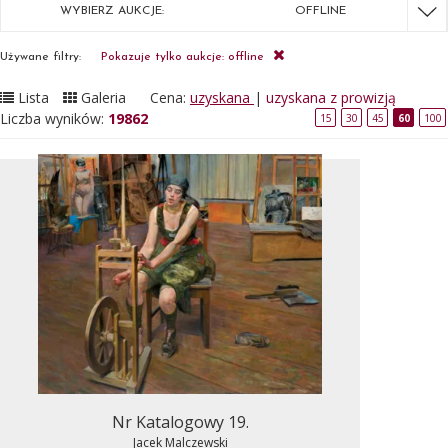
WYBIERZ AUKCJE:
OFFLINE
Używane filtry:
Pokazuje tylko aukcje: offline
Lista
Galeria
Cena:
uzyskana
|
uzyskana z prowizją
Liczba wyników:
19862
15
30
45
60
100
Nr Katalogowy 19.
Jacek Malczewski