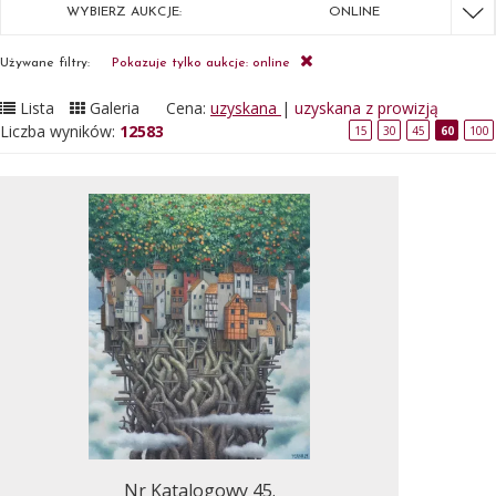
WYBIERZ AUKCJE:
ONLINE
Używane filtry:
Pokazuje tylko aukcje: online
Lista
Galeria
Cena:
uzyskana
|
uzyskana z prowizją
Liczba wyników:
12583
15
30
45
60
100
Nr Katalogowy 45.