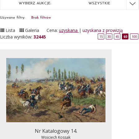
WYBIERZ AUKCJE:
WSZYSTKIE
Używane filtry:
Brak filtrów
Lista
Galeria
Cena:
uzyskana
|
uzyskana z prowizją
Liczba wyników:
32445
15
30
45
60
100
Nr Katalogowy 14.
Wojciech Kossak