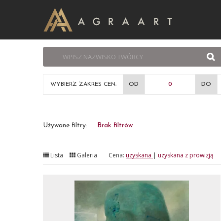
WYBIERZ ZAKRES CEN:
OD
DO
Używane filtry:
Brak filtrów
Lista
Galeria
Cena:
uzyskana
|
uzyskana z prowizją