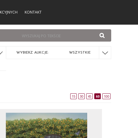
KCYJNYCH
KONTAKT
WYBIERZ AUKCJE:
WSZYSTKIE
15
30
45
60
100