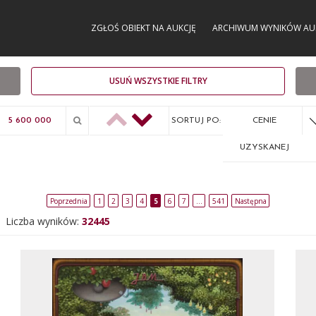
ZGŁOŚ OBIEKT NA AUKCJĘ
ARCHIWUM WYNIKÓW AU
USUŃ WSZYSTKIE FILTRY
SORTUJ PO:
CENIE
UZYSKANEJ
Poprzednia
1
2
3
4
5
6
7
…
541
Następna
Liczba wyników:
32445