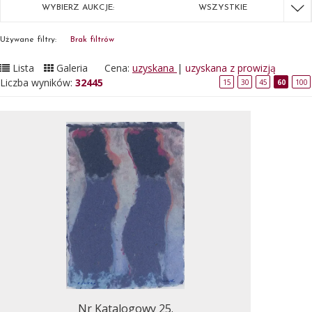
WYBIERZ AUKCJE:
WSZYSTKIE
Używane filtry:
Brak filtrów
Lista
Galeria
Cena:
uzyskana
|
uzyskana z prowizją
Liczba wyników:
32445
15
30
45
60
100
Nr Katalogowy 25.