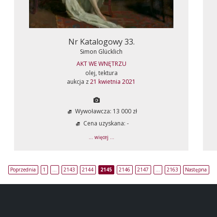
Nr Katalogowy 33.
Simon Glücklich
AKT WE WNĘTRZU
olej, tektura
aukcja z
21 kwietnia 2021
Wywoławcza: 13 000 zł
Cena uzyskana: -
... więcej ...
Poprzednia
1
…
2143
2144
2145
2146
2147
…
2163
Następna