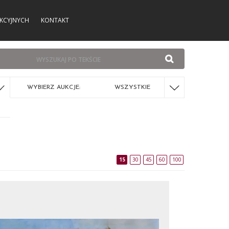
KCYJNYCH
KONTAKT
WYBIERZ AUKCJE:
WSZYSTKIE
15
30
45
60
100