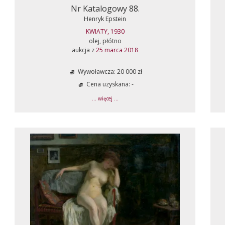
Nr Katalogowy 88.
Henryk Epstein
KWIATY, 1930
olej, płótno
aukcja z
25 marca 2018
Wywoławcza: 20 000 zł
Cena uzyskana: -
... więcej ...