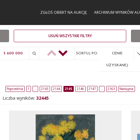
ZGŁOŚ OBIEKT NA AUKCJĘ
ARCHIWUM WYNIKÓW AU
USUŃ WSZYSTKIE FILTRY
SORTUJ PO:
CENIE
UZYSKANEJ
Poprzednia
1
…
2143
2144
2145
2146
2147
…
2163
Następna
Liczba wyników:
32445