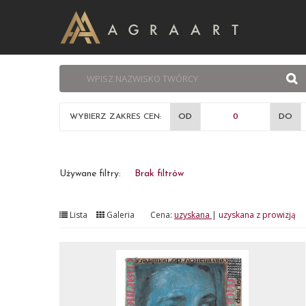
WYBIERZ ZAKRES CEN:
OD
DO
Używane filtry:
Brak filtrów
Lista
Galeria
Cena:
uzyskana
|
uzyskana z prowizją