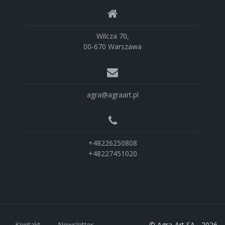
Wilcza 70,
00-670 Warszawa
agra@agraart.pl
+48226250808
+48227451020
Kontakt
Newsletter
© Agra-Art SA - 2026