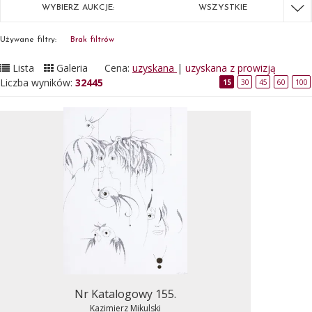
WYBIERZ AUKCJE:
WSZYSTKIE
Używane filtry:
Brak filtrów
Lista
Galeria
Cena:
uzyskana
|
uzyskana z prowizją
Liczba wyników:
32445
15
30
45
60
100
Nr Katalogowy 155.
Kazimierz Mikulski