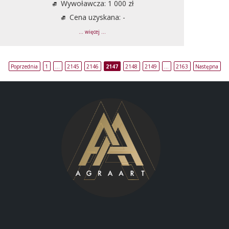
Wywoławcza: 1 000 zł
Cena uzyskana: -
... więcej ...
Poprzednia
1
…
2145
2146
2147
2148
2149
…
2163
Następna