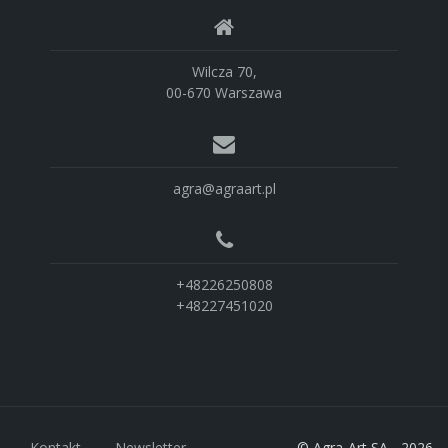
Wilcza 70,
00-670 Warszawa
agra@agraart.pl
+48226250808
+48227451020
Kontakt
Newsletter
© Agra-Art SA - 2026