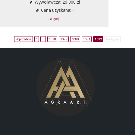
Wywoławcza: 26 000 zł
Cena uzyskana: -
... więcej ...
Poprzednia
1
…
1078
1079
1080
1081
1082
Następna