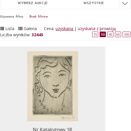
WYBIERZ AUKCJE:
WSZYSTKIE
Używane filtry:
Brak filtrów
Lista
Galeria
Cena:
uzyskana
|
uzyskana z prowizją
Liczba wyników:
32445
15
30
45
60
100
Nr Katalogowy 18.