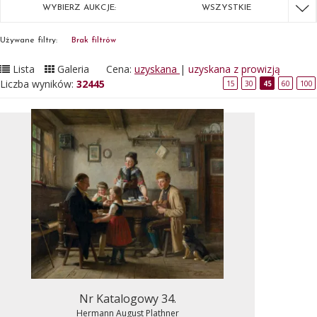
WYBIERZ AUKCJE:
WSZYSTKIE
Używane filtry:
Brak filtrów
Lista
Galeria
Cena:
uzyskana
|
uzyskana z prowizją
Liczba wyników:
32445
15
30
45
60
100
Nr Katalogowy 34.
Hermann August Plathner