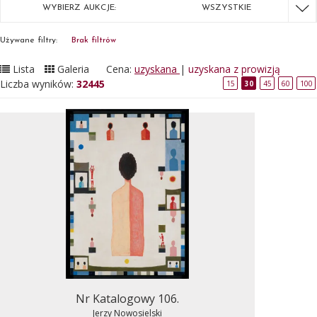
WYBIERZ AUKCJE:
WSZYSTKIE
Używane filtry:
Brak filtrów
Lista
Galeria
Cena:
uzyskana
|
uzyskana z prowizją
Liczba wyników:
32445
15
30
45
60
100
Nr Katalogowy 106.
Jerzy Nowosielski