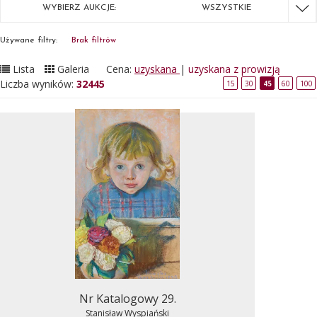
WYBIERZ AUKCJE:
WSZYSTKIE
Używane filtry:
Brak filtrów
Lista
Galeria
Cena:
uzyskana
|
uzyskana z prowizją
Liczba wyników:
32445
15
30
45
60
100
Nr Katalogowy 29.
Stanisław Wyspiański