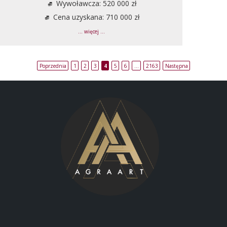
Wywoławcza: 520 000 zł
Cena uzyskana: 710 000 zł
... więcej ...
Poprzednia
1
2
3
4
5
6
…
2163
Następna