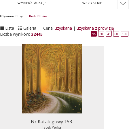
WYBIERZ AUKCJE:
WSZYSTKIE
Używane filtry:
Brak filtrów
Lista
Galeria
Cena:
uzyskana
|
uzyskana z prowizją
Liczba wyników:
32445
15
30
45
60
100
Nr Katalogowy 153.
Jacek Yerka