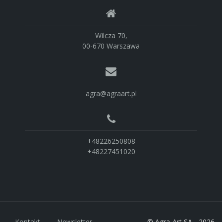
Wilcza 70,
00-670 Warszawa
agra@agraart.pl
+48226250808
+48227451020
Kontakt
Newsletter
© Agra-Art SA - 2026