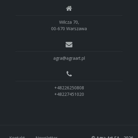
Wilcza 70,
00-670 Warszawa
agra@agraart.pl
+48226250808
+48227451020
Kontakt
Newsletter
© Agra-Art SA - 2026