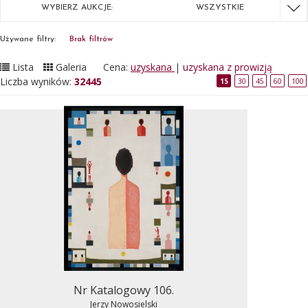
WYBIERZ AUKCJE:
WSZYSTKIE
Używane filtry:
Brak filtrów
Lista
Galeria
Cena:
uzyskana
|
uzyskana z prowizją
Liczba wyników:
32445
15
30
45
60
100
Nr Katalogowy 106.
Jerzy Nowosielski