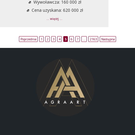
Wywoławcza: 160 000 zł
Cena uzyskana: 620 000 zł
... więcej ...
Poprzednia
1
2
3
4
5
6
7
…
2163
Następna