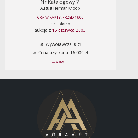
Nr Katalogowy 7.
August Herman Knoop
GRA W KARTY, PRZED 1900
olej, płótno
aukcja z
15 czerwca 2003
Wywoławcza: 0 zł
Cena uzyskana: 16 000 zł
... więcej ...