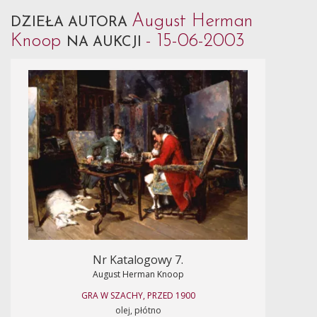
August Herman
DZIEŁA AUTORA
Knoop
- 15-06-2003
NA AUKCJI
Nr Katalogowy 7.
August Herman Knoop
GRA W SZACHY, PRZED 1900
olej, płótno