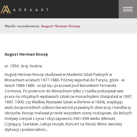
Wyniki wyszukiwania:
August Herman Knoop
August Herman Knoop
ur. 1856 , kraj: Austria
August Herman Knoop studiował w Akademii Sztuk Pięknych w
Monachium w latach 1877-1880. Później wyjechał do Paryża, gdzie - w
latach 1886-1888 - uczył się i pracował pod kierunkiem Fernanda
Cormona. Po powrocie do Monachium tylko z rzadka pokazywał swe
prace na oficjalnych wystawach sztuki (w monachijskim Glaspalast w 1897,
1897, 1900; czy Wielkiej Wystawie Sztuki w Berlinie w 1894), znajdując
wielu bezpośrednich odbiorców wśród prywatnych zbieraczy i handlarzy
obrazów. Knoop malował przede wszystkim sceny rodzajowe, do których
motywy czerpał z życia i obyczajowości XVII i XVIII wieku (Menuet,
Czytający, Szarlatan, Lekcja muzyki, Koncert na flecie). Mimo swoistej
stylizacji i powtarzalnoś...