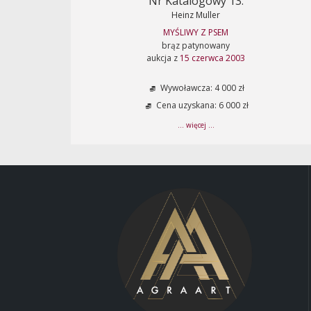
Nr Katalogowy 13.
Heinz Muller
MYŚLIWY Z PSEM
brąz patynowany
aukcja z
15 czerwca 2003
Wywoławcza: 4 000 zł
Cena uzyskana: 6 000 zł
... więcej ...