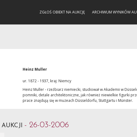
ZGŁOŚ OBIEKT NA AUKCJĘ
ARCHIWUM WYNIKÓW AU
Heinz Muller
ur. 1872 - 1937, kraj: Niemcy
Heinz Muller - rzeźbiarz niemiecki, studiował w Akademii w Düssel
pomniki, detale architektoniczne, jak również niewielkie figurki p
prace znajdują się w muzeach Düsseldorfu, Stuttgartu i Münster.
- 26-03-2006
 AUKCJI