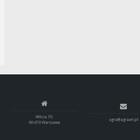
Wilcza 70,
agra@agraart.pl
00-670 Warszawa