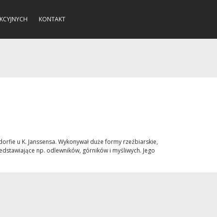
KCYJNYCH
KONTAKT
dorfie u K. Janssensa. Wykonywał duże formy rzeźbiarskie,
rzedstawiające np. odlewników, górników i myśliwych. Jego