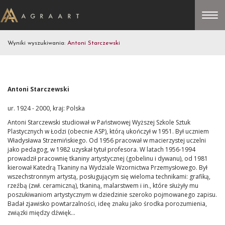
Wyniki wyszukiwania:
Antoni Starczewski
Antoni Starczewski
ur. 1924 - 2000, kraj: Polska
Antoni Starczewski studiował w Państwowej Wyższej Szkole Sztuk
Plastycznych w Łodzi (obecnie ASP), którą ukończył w 1951. Był uczniem
Władysława Strzemińskiego. Od 1956 pracował w macierzystej uczelni
jako pedagog, w 1982 uzyskał tytuł profesora. W latach 1956-1994
prowadził pracownię tkaniny artystycznej (gobelinu i dywanu), od 1981
kierował Katedrą Tkaniny na Wydziale Wzornictwa Przemysłowego. Był
wszechstronnym artystą, posługującym się wieloma technikami: grafiką,
rzeźbą (zwł. ceramiczną), tkaniną, malarstwem i in., które służyły mu
poszukiwaniom artystycznym w dziedzinie szeroko pojmowanego zapisu.
Badał zjawisko powtarzalności, ideę znaku jako środka porozumienia,
związki między dźwięk...