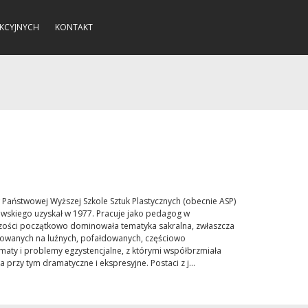
KCYJNYCH
KONTAKT
 Państwowej Wyższej Szkole Sztuk Plastycznych (obecnie ASP)
wskiego uzyskał w 1977. Pracuje jako pedagog w
órczości początkowo dominowała tematyka sakralna, zwłaszcza
lowanych na luźnych, pofałdowanych, częściowo
maty i problemy egzystencjalne, z którymi współbrzmiała
 przy tym dramatyczne i ekspresyjne. Postaci z j...