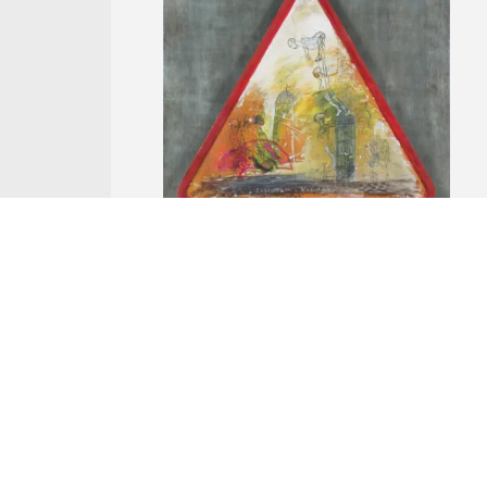
Nr Katalogowy 143.
Henryk Cześnik
TRĘDOWACI I WARIACI, 1999
olej, znak drogowy, technika własna, płyta
aukcja z
15 czerwca 2025
Wywoławcza: 8 000 zł
Cena uzyskana: 8 000 zł
... więcej ...