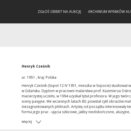
ZGŁOŚ OBIEKT NA AUKCJĘ
ARCHIWUM WYNIKÓW AU
Henryk Cześnik
ur. 1951 , kraj: Polska
Henryk Cześnik (Sopot 12 IV 1951, mieszka w Sopocie) studiował w
w Gdańsku. Dyplom w pracowni malarstwa prof. Kazimierza Ostro
macierzystej uczelni, w 1994 uzyskał tytuł profesora. W jego tw
sceny pasyjne. We wczesnych latach 80. powstał cykl obrazów ma
niezagruntowanych płótnach. Artystę od początku interesowały te
forma jego prac - ujęcia szkicowe, jakby niedokończone, aluzyjne, a
więcej