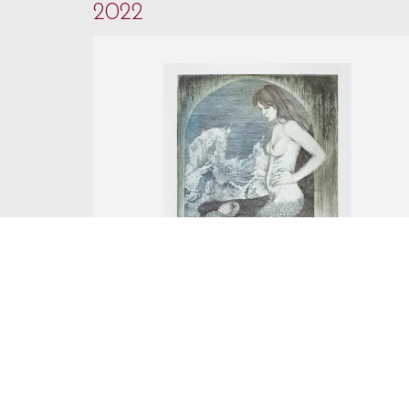
2022
Nr Katalogowy 4.
Marian Paweł Bocianowski
SYRENKA, 1982
akwaforta barwna, papier
aukcja z
14 czerwca 2022