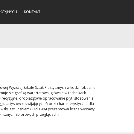
KCYJNYCH
KONTAKT
wej Wyższej Szkole Sztuk Plastycznych w Łodzi (obecnie
muje się grafiką warsztatową, głównie w technikach
 Precyzyjne, drobiazgowe opracowanie płyt, stosowanie
ręgu artystów rozwijających środki charakterystyczne dla
nowski jest uczniem). Od 1984 prezentował liczne wystawy
w licznych zbiorowych przeglądach min...