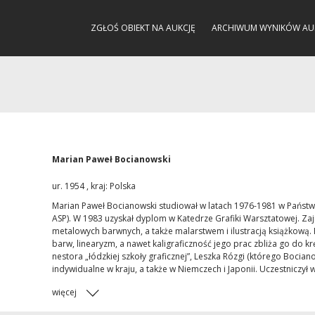
ZGŁOŚ OBIEKT NA AUKCJĘ
ARCHIWUM WYNIKÓW AU
Marian Paweł Bocianowski
ur. 1954 , kraj: Polska
Marian Paweł Bocianowski studiował w latach 1976-1981 w Państwo
ASP). W 1983 uzyskał dyplom w Katedrze Grafiki Warsztatowej. Zaj
metalowych barwnych, a także malarstwem i ilustracją książkową.
barw, linearyzm, a nawet kaligraficzność jego prac zbliża go do k
nestora „łódzkiej szkoły graficznej”, Leszka Rózgi (którego Bocia
indywidualne w kraju, a także w Niemczech i Japonii. Uczestniczył 
więcej