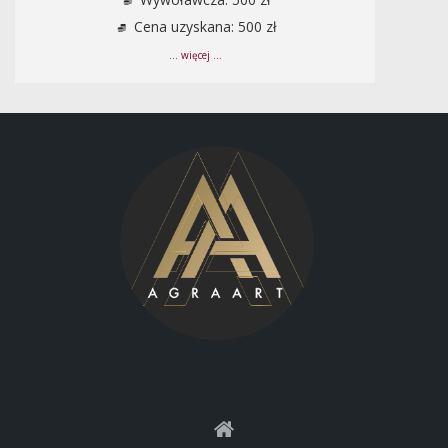
Cena uzyskana: 500 zł
... więcej ...