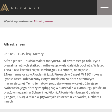
Wyniki wyszukiwania:
Alfred Jensen
Alfred Jensen
ur. 1859 - 1935, kraj: Niemcy
Alfred Jensen – duński malarz marynista. Od czternastego roku życia
pływał na różnych statkach, odbywając wiele dalekich podróży. W latach
1884–1885 kształcił się w Hamburgu u H.Leitnera, następnie u
E.Neumanna oraz w Akademii Sztuk Pięknych w Cassel. W 1901 roku w
Lyonie został odznaczony złotym medalem za obraz o tematyce
marynistycznej. Temu tematowi pozostał wierny w całej późniejszej
twórczości. Jego obrazy znajdują się w Kunsthalle w Hamburgu (zbiór 30
prac), w muzeach w Schwerinie, Kilonii, Altonie-Hamburgu, Gdańsku
(Fregata, 1898), a także w prywatnych zbiorach u Vorwadta, Oetkera i
innych.