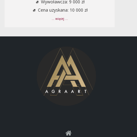
Wywoławcza: 9 000 zł
Cena uzyskana: 10 000 zł
... więcej ...