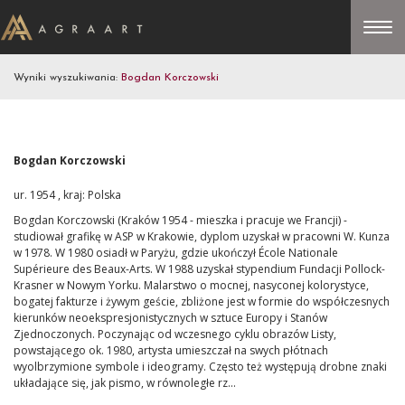
Wyniki wyszukiwania:
Bogdan Korczowski
Bogdan Korczowski
ur. 1954 , kraj: Polska
Bogdan Korczowski (Kraków 1954 - mieszka i pracuje we Francji) -
studiował grafikę w ASP w Krakowie, dyplom uzyskał w pracowni W. Kunza
w 1978. W 1980 osiadł w Paryżu, gdzie ukończył École Nationale
Supérieure des Beaux-Arts. W 1988 uzyskał stypendium Fundacji Pollock-
Krasner w Nowym Yorku. Malarstwo o mocnej, nasyconej kolorystyce,
bogatej fakturze i żywym geście, zbliżone jest w formie do współczesnych
kierunków neoekspresjonistycznych w sztuce Europy i Stanów
Zjednoczonych. Poczynając od wczesnego cyklu obrazów Listy,
powstającego ok. 1980, artysta umieszczał na swych płótnach
wyolbrzymione symbole i ideogramy. Często też występują drobne znaki
układające się, jak pismo, w równoległe rz...