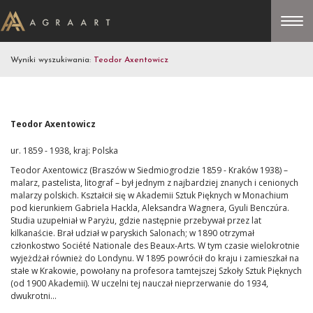
Wyniki wyszukiwania:
Teodor Axentowicz
Teodor Axentowicz
ur. 1859 - 1938, kraj: Polska
Teodor Axentowicz (Braszów w Siedmiogrodzie 1859 - Kraków 1938) –
malarz, pastelista, litograf – był jednym z najbardziej znanych i cenionych
malarzy polskich. Kształcił się w Akademii Sztuk Pięknych w Monachium
pod kierunkiem Gabriela Hackla, Aleksandra Wagnera, Gyuli Benczúra.
Studia uzupełniał w Paryżu, gdzie następnie przebywał przez lat
kilkanaście. Brał udział w paryskich Salonach; w 1890 otrzymał
członkostwo Société Nationale des Beaux-Arts. W tym czasie wielokrotnie
wyjeżdżał również do Londynu. W 1895 powrócił do kraju i zamieszkał na
stałe w Krakowie, powołany na profesora tamtejszej Szkoły Sztuk Pięknych
(od 1900 Akademii). W uczelni tej nauczał nieprzerwanie do 1934,
dwukrotni...