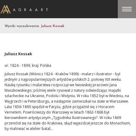
Wyniki wyszukiwania:
Juliusz Kossak
Juliusz Kossak
ur. 1824 - 1899, kraj: Polska
Juliusz Kossak (Wiśnicz 1824 - Kraków 1899) - malarz i ilustrator - był
jednym z najpopularniejszych artystów polskich 2. połowy XIX wieku.
Naukę rysunku i malarstwa rozpoczął we lwowskiej pracowni Jana
Maszkowskiego; później wiele rysował z natury odwiedzając majątki
szlacheckie na Ukrainie, Podolu i Wołyniu. W roku 1852 był w Wiedniu, na
Węgrzech i w Petersburgu, a następnie zamieszkał na stałe w Warszawie.
Lata 1856-1860 spędził w Paryżu, gdzie przyjaźnił się z Horacem
Vernetem. Powróciwszy do Warszawy w latach 1862-1868 był
kierownikiem artystycznym „Tygodnika Ilustrowanego”. W roku 1869
przeniósł się na stałe do Krakowa, skąd wyjeżdżał jeszcze do Monachium,
by malować w atelier batal...