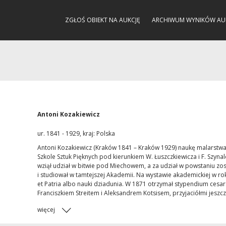
ZGŁOŚ OBIEKT NA AUKCJĘ
ARCHIWUM WYNIKÓW AU
Antoni Kozakiewicz
ur. 1841 - 1929, kraj: Polska
Antoni Kozakiewicz (Kraków 1841 – Kraków 1929) naukę malarstwa
Szkole Sztuk Pięknych pod kierunkiem W. Łuszczkiewicza i F. Szyna
wziął udział w bitwie pod Miechowem, a za udział w powstaniu zos
i studiował w tamtejszej Akademii. Na wystawie akademickiej w 
et Patria albo nauki dziadunia. W 1871 otrzymał stypendium cesar
Franciszkiem Streitem i Aleksandrem Kotsisem, przyjaciółmi jeszcz
więcej