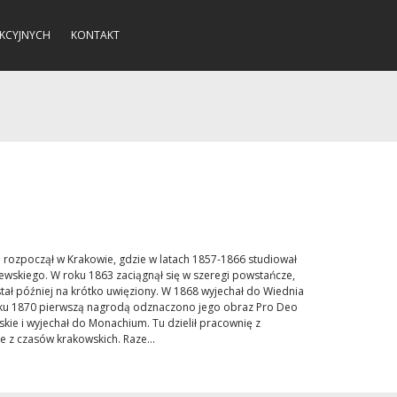
KCYJNYCH
KONTAKT
 rozpoczął w Krakowie, gdzie w latach 1857-1866 studiował
lewskiego. W roku 1863 zaciągnął się w szeregi powstańcze,
tał później na krótko uwięziony. W 1868 wyjechał do Wiednia
roku 1870 pierwszą nagrodą odznaczono jego obraz Pro Deo
skie i wyjechał do Monachium. Tu dzielił pracownię z
e z czasów krakowskich. Raze...