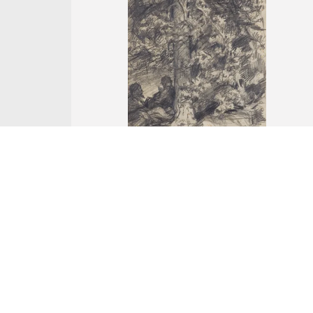
Nr Katalogowy 15.
Antoni Kozakiewicz
W CIENIU DRZEWA, 1883
ołówek, papier
aukcja z
18 grudnia 2023
Wywoławcza: 1 000 zł
Cena uzyskana: -
... więcej ...