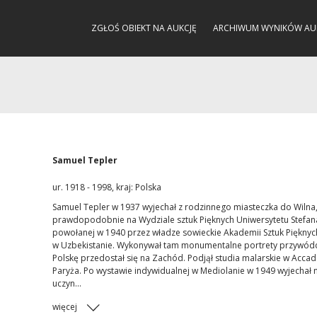
ZGŁOŚ OBIEKT NA AUKCJĘ
ARCHIWUM WYNIKÓW AU
Samuel Tepler
ur. 1918 - 1998, kraj: Polska
Samuel Tepler w 1937 wyjechał z rodzinnego miasteczka do Wilna, g
prawdopodobnie na Wydziale sztuk Pięknych Uniwersytetu Stefan
powołanej w 1940 przez władze sowieckie Akademii Sztuk Pięknych w
w Uzbekistanie. Wykonywał tam monumentalne portrety przywódc
Polskę przedostał się na Zachód. Podjął studia malarskie w Accad
Paryża. Po wystawie indywidualnej w Mediolanie w 1949 wyjechał
uczyn...
więcej