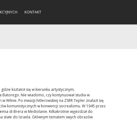
KCYJNYCH
KONTAKT
dzie kształcił się w kierunku artystycznym,
a Batorego. Nie wiadomo, czy kontynuował studia w
 Wilnie. Po inwazji hitlerowskiej na ZSRR Tepler znalazł się
ów komunistycznych w konwencji socrealizmu. W 1945 przez
emia di Brera w Mediolanie. Kilkakrotnie wyjeżdżał do
 na stałe do Izraela. Głównym tematem swych obrazów