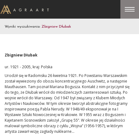
Wyniki wyszukiwania:
Zbigniew Dłubak
Zbigniew Dłubak
ur. 1921 - 2005, kraj: Polska
Urodził się w Radomsku 26 kwietnia 1921. Po Powstaniu Warszawskim
został wywieziony do obozu koncentracyjnego Auschwitz, a następnie
Mauthausen. Tam poznał Mariana Bogusza. Kontakt z nim przyczynił się
do tego, że Dłubak wrócił do młodzieńczych zainteresowań sztuką. Po
wojnie wrócił do Warszawy. Od 1947 był związany z Klubem Młodych
Artystów i Naukowców. W tym okresie tworzył abstrakcyjne fotogramy
inspirowane poezją Pabla Nerudy. W 1948/49 eksponował je na I
Wystawie Sztuki Nowoczesnej w Krakowie. W 1955 wraz z Boguszem i
Kajetanem Sosnowskim założył „Grupę 55”. W okresie jej działalności
malował symboliczne obrazy z cyklu „Wojna” (1956-1957), w którym
artysta zawarł wizję zagłady nuklearne...