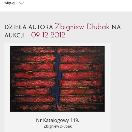
więcej
Zbigniew Dłubak
DZIEŁA AUTORA
NA
- 09-12-2012
AUKCJI
Nr Katalogowy 119.
Zbigniew Dłubak