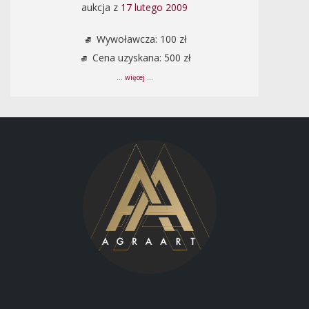
aukcja z
17 lutego 2009
Wywoławcza: 100 zł
Cena uzyskana: 500 zł
... więcej ...