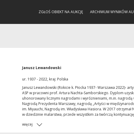
ZGŁOŚ OBIEKT NA AUKCJĘ
ARCHIWUM WYNIKÓW AU
Janusz Lewandowski
ur. 1937 - 2022, kraj: Polska
Janusz Lewandowski (Rokicie k. Płocka 1937- Warszawa 2022)- art
ASP w pracowni prof. Artura Nachta-Samborskiego. Dyplom uzyska
uhonorowany licznymi nagrodami i wyróżnieniami, m.in. nagrodą 
Nagrodą Prezydenta Warszawy, nagrodą „Artyści w międzynarodo
im. Miyauchi, Nagrodą im. Władysława Hasiora. W 2017 otrzymał 
w dziedzinie malarstwa, przede wszystkim za twórczą kontynuację
więcej