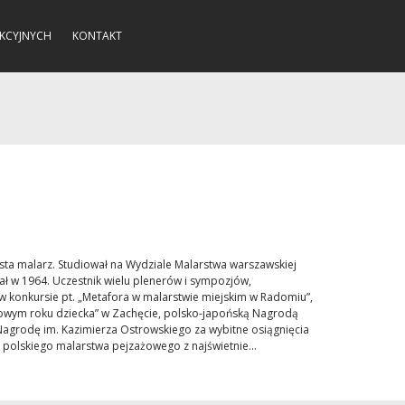
KCYJNYCH
KONTAKT
ysta malarz. Studiował na Wydziale Malarstwa warszawskiej
ł w 1964. Uczestnik wielu plenerów i sympozjów,
w konkursie pt. „Metafora w malarstwie miejskim w Radomiu”,
wym roku dziecka” w Zachęcie, polsko-japońską Nagrodą
Nagrodę im. Kazimierza Ostrowskiego za wybitne osiągnięcia
 polskiego malarstwa pejzażowego z najświetnie...