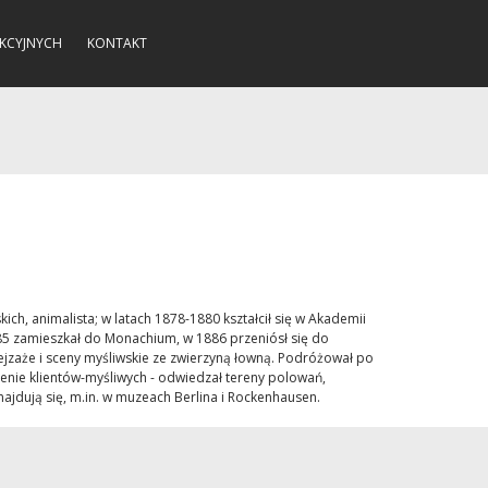
KCYJNYCH
KONTAKT
ch, animalista; w latach 1878-1880 kształcił się w Akademii
885 zamieszkał do Monachium, w 1886 przeniósł się do
pejzaże i sceny myśliwskie ze zwierzyną łowną. Podróżował po
ienie klientów-myśliwych - odwiedzał tereny polowań,
znajdują się, m.in. w muzeach Berlina i Rockenhausen.