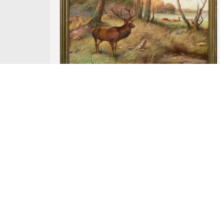
Nr Katalogowy 3.
Johann Christoffer Drathmann
JELENIE NA SKRAJU LASU
olej, płótno
aukcja z
8 grudnia 2009
Wywoławcza: 3 000 zł
Cena uzyskana: 3 000 zł
... więcej ...