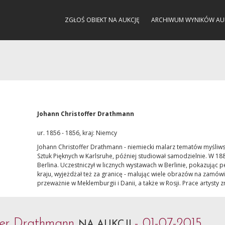
ZGŁOŚ OBIEKT NA AUKCJĘ
ARCHIWUM WYNIKÓW AU
Johann Christoffer Drathmann
ur. 1856 - 1856, kraj: Niemcy
Johann Christoffer Drathmann - niemiecki malarz tematów myśliwski
Sztuk Pięknych w Karlsruhe, później studiował samodzielnie. W 1
Berlina. Uczestniczył w licznych wystawach w Berlinie, pokazując 
kraju, wyjeżdżał też za granicę - malując wiele obrazów na zamów
przeważnie w Meklemburgii i Danii, a także w Rosji. Prace artysty 
ffer Drathmann
- 01-07-2015
NA AUKCJI