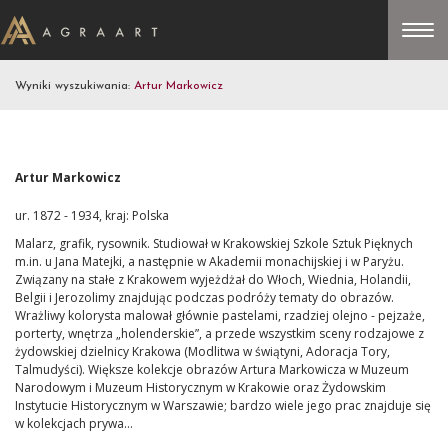
Wyniki wyszukiwania:
Artur Markowicz
Artur Markowicz
ur. 1872 - 1934, kraj: Polska
Malarz, grafik, rysownik. Studiował w Krakowskiej Szkole Sztuk Pięknych
m.in. u Jana Matejki, a następnie w Akademii monachijskiej i w Paryżu.
Związany na stałe z Krakowem wyjeżdżał do Włoch, Wiednia, Holandii,
Belgii i Jerozolimy znajdując podczas podróży tematy do obrazów.
Wrażliwy kolorysta malował głównie pastelami, rzadziej olejno - pejzaże,
porterty, wnętrza „holenderskie”, a przede wszystkim sceny rodzajowe z
żydowskiej dzielnicy Krakowa (Modlitwa w świątyni, Adoracja Tory,
Talmudyści). Większe kolekcje obrazów Artura Markowicza w Muzeum
Narodowym i Muzeum Historycznym w Krakowie oraz Żydowskim
Instytucie Historycznym w Warszawie; bardzo wiele jego prac znajduje się
w kolekcjach prywa...