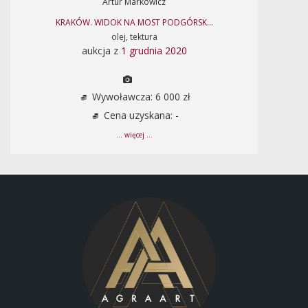
Artur Markowicz
KRAKÓW. WIDOK NA MOST PODGÓRSK...
olej, tektura
aukcja z
1 grudnia 2020
Wywoławcza: 6 000 zł
Cena uzyskana: -
... więcej ...